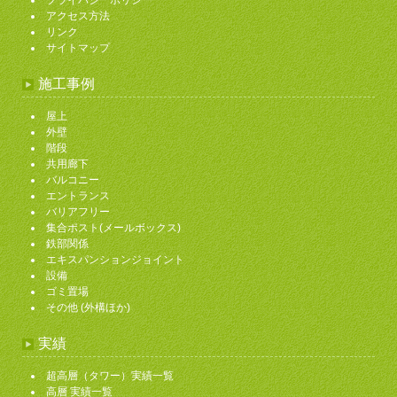
アクセス方法
リンク
サイトマップ
施工事例
屋上
外壁
階段
共用廊下
バルコニー
エントランス
バリアフリー
集合ポスト(メールボックス)
鉄部関係
エキスパンションジョイント
設備
ゴミ置場
その他 (外構ほか)
実績
超高層（タワー）実績一覧
高層 実績一覧