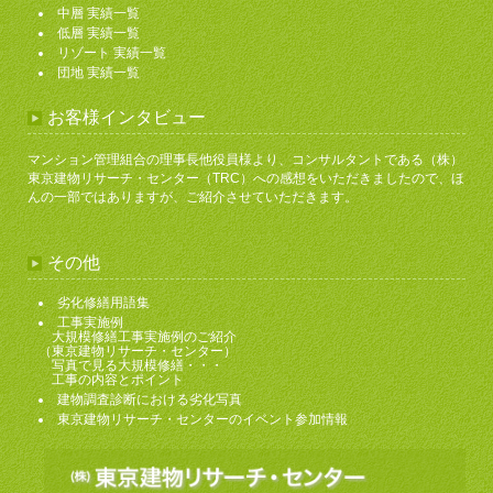
中層 実績一覧
低層 実績一覧
リゾート 実績一覧
団地 実績一覧
お客様インタビュー
マンション管理組合の理事長他役員様より、コンサルタントである（株）
東京建物リサーチ・センター（TRC）への感想をいただきましたので、ほ
んの一部ではありますが、ご紹介させていただきます。
その他
劣化修繕用語集
工事実施例
大規模修繕工事実施例のご紹介
（東京建物リサーチ・センター）
写真で見る大規模修繕・・・
工事の内容とポイント
建物調査診断における劣化写真
東京建物リサーチ・センターのイベント参加情報