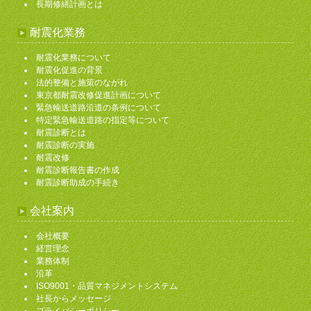
長期修繕計画とは
耐震化業務
耐震化業務について
耐震化促進の背景
法的整備と施策のながれ
東京都耐震改修促進計画について
緊急輸送道路沿道の条例について
特定緊急輸送道路の指定等について
耐震診断とは
耐震診断の実施
耐震改修
耐震診断報告書の作成
耐震診断助成の手続き
会社案内
会社概要
経営理念
業務体制
沿革
ISO9001・品質マネジメントシステム
社長からメッセージ
プライバシーポリシー