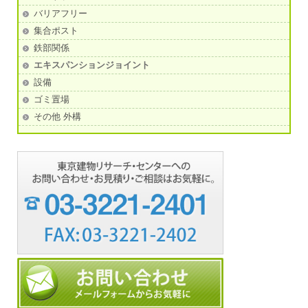
バリアフリー
集合ポスト
鉄部関係
エキスパンションジョイント
設備
ゴミ置場
その他 外構