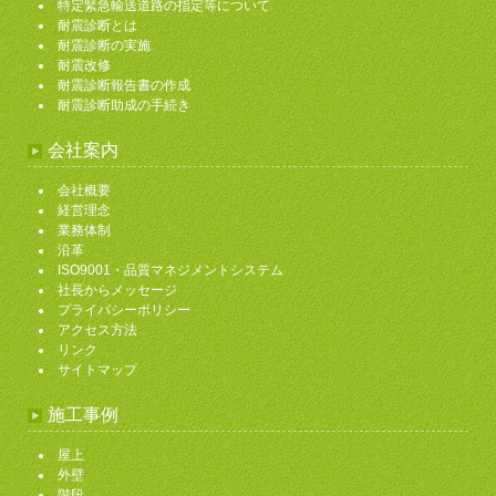
特定緊急輸送道路の指定等について
耐震診断とは
耐震診断の実施
耐震改修
耐震診断報告書の作成
耐震診断助成の手続き
会社案内
会社概要
経営理念
業務体制
沿革
ISO9001・品質マネジメントシステム
社長からメッセージ
プライバシーポリシー
アクセス方法
リンク
サイトマップ
施工事例
屋上
外壁
階段