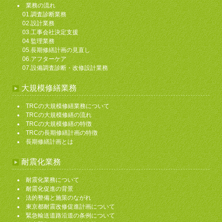
業務の流れ
01.調査診断業務
02.設計業務
03.工事会社決定支援
04.監理業務
05.長期修繕計画の見直し
06.アフターケア
07.設備調査診断・改修設計業務
大規模修繕業務
TRCの大規模修繕業務について
TRCの大規模修繕の流れ
TRCの大規模修繕の特徴
TRCの長期修繕計画の特徴
長期修繕計画とは
耐震化業務
耐震化業務について
耐震化促進の背景
法的整備と施策のながれ
東京都耐震改修促進計画について
緊急輸送道路沿道の条例について