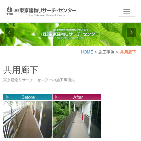
TOGG
NAVI
HOME
>
施工事例
>
共用廊下
共用廊下
東京建物リサーチ・センターの施工事例集