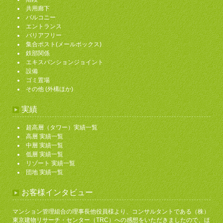
共用廊下
バルコニー
エントランス
バリアフリー
集合ポスト(メールボックス)
鉄部関係
エキスパンションジョイント
設備
ゴミ置場
その他 (外構ほか)
実績
超高層（タワー）実績一覧
高層 実績一覧
中層 実績一覧
低層 実績一覧
リゾート 実績一覧
団地 実績一覧
お客様インタビュー
マンション管理組合の理事長他役員様より、コンサルタントである（株）
東京建物リサーチ・センター（TRC）への感想をいただきましたので、ほ