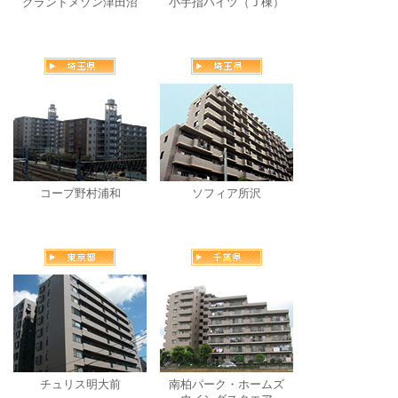
グランドメゾン津田沼
小手指ハイツ（Ｊ棟）
コープ野村浦和
ソフィア所沢
チュリス明大前
南柏パーク・ホームズ