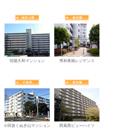
恒陽大和マンション
秀和青南レジデンス
小田急くぬぎ山マンション
西葛西ビューハイツ