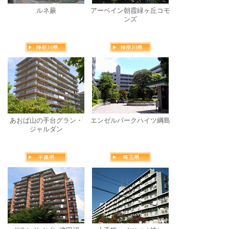
ルネ蕨
アーベイン朝霞緑ヶ丘コモ
ンズ
あおば山の手台グラン・
エンゼルパークハイツ綱島
ジャルダン