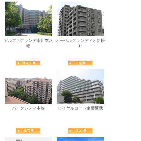
アルファグランデ市川本八
オーベルグランディオ新松
幡
戸
パークシティ本牧
ロイヤルコート京葉蘇我