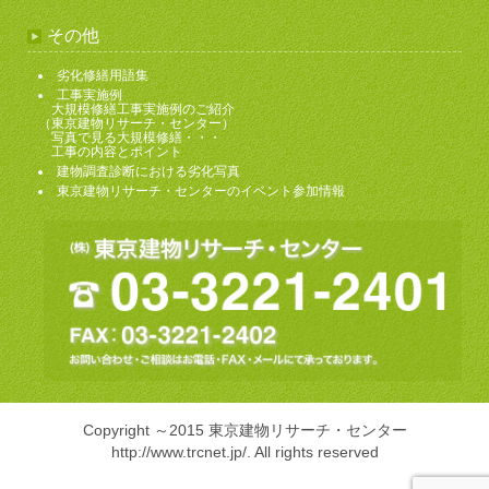
その他
劣化修繕用語集
工事実施例
大規模修繕工事実施例のご紹介
（東京建物リサーチ・センター）
写真で見る大規模修繕・・・
工事の内容とポイント
建物調査診断における劣化写真
東京建物リサーチ・センターのイベント参加情報
Copyright ～2015 東京建物リサーチ・センター
http://www.trcnet.jp/
. All rights reserved