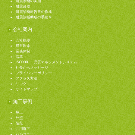
耐震診断の実施
耐震改修
耐震診断報告書の作成
耐震診断助成の手続き
会社案内
会社概要
経営理念
業務体制
沿革
ISO9001・品質マネジメントシステム
社長からメッセージ
プライバシーポリシー
アクセス方法
リンク
サイトマップ
施工事例
屋上
外壁
階段
共用廊下
バルコニー