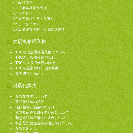
02.設計業務
03.工事会社決定支援
04.監理業務
05.長期修繕計画の見直し
06.アフターケア
07.設備調査診断・改修設計業務
大規模修繕業務
TRCの大規模修繕業務について
TRCの大規模修繕の流れ
TRCの大規模修繕の特徴
TRCの長期修繕計画の特徴
長期修繕計画とは
耐震化業務
耐震化業務について
耐震化促進の背景
法的整備と施策のながれ
東京都耐震改修促進計画について
緊急輸送道路沿道の条例について
特定緊急輸送道路の指定等について
耐震診断とは