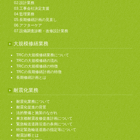
02.設計業務
03.工事会社決定支援
04.監理業務
05.長期修繕計画の見直し
06.アフターケア
07.設備調査診断・改修設計業務
大規模修繕業務
TRCの大規模修繕業務について
TRCの大規模修繕の流れ
TRCの大規模修繕の特徴
TRCの長期修繕計画の特徴
長期修繕計画とは
耐震化業務
耐震化業務について
耐震化促進の背景
法的整備と施策のながれ
東京都耐震改修促進計画について
緊急輸送道路沿道の条例について
特定緊急輸送道路の指定等について
耐震診断とは