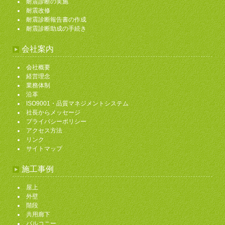
耐震診断の実施
耐震改修
耐震診断報告書の作成
耐震診断助成の手続き
会社案内
会社概要
経営理念
業務体制
沿革
ISO9001・品質マネジメントシステム
社長からメッセージ
プライバシーポリシー
アクセス方法
リンク
サイトマップ
施工事例
屋上
外壁
階段
共用廊下
バルコニー