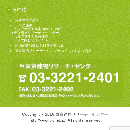
その他
劣化修繕用語集
工事実施例
大規模修繕工事実施例のご紹介
（東京建物リサーチ・センター）
写真で見る大規模修繕・・・
工事の内容とポイント
建物調査診断における劣化写真
東京建物リサーチ・センターのイベント参加情報
Copyright ～2015 東京建物リサーチ・センター
http://www.trcnet.jp/
. All rights reserved