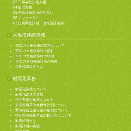
03.工事会社決定支援
04.監理業務
05.長期修繕計画の見直し
06.アフターケア
07.設備調査診断・改修設計業務
大規模修繕業務
TRCの大規模修繕業務について
TRCの大規模修繕の流れ
TRCの大規模修繕の特徴
TRCの長期修繕計画の特徴
長期修繕計画とは
耐震化業務
耐震化業務について
耐震化促進の背景
法的整備と施策のながれ
東京都耐震改修促進計画について
緊急輸送道路沿道の条例について
特定緊急輸送道路の指定等について
耐震診断とは
耐震診断の実施