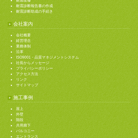
耐震改修
耐震診断報告書の作成
耐震診断助成の手続き
会社案内
会社概要
経営理念
業務体制
沿革
ISO9001・品質マネジメントシステム
社長からメッセージ
プライバシーポリシー
アクセス方法
リンク
サイトマップ
施工事例
屋上
外壁
階段
共用廊下
バルコニー
エントランス