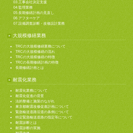
03.工事会社決定支援
04.監理業務
05.長期修繕計画の見直し
06.アフターケア
07.設備調査診断・改修設計業務
大規模修繕業務
TRCの大規模修繕業務について
TRCの大規模修繕の流れ
TRCの大規模修繕の特徴
TRCの長期修繕計画の特徴
長期修繕計画とは
耐震化業務
耐震化業務について
耐震化促進の背景
法的整備と施策のながれ
東京都耐震改修促進計画について
緊急輸送道路沿道の条例について
特定緊急輸送道路の指定等について
耐震診断とは
耐震診断の実施