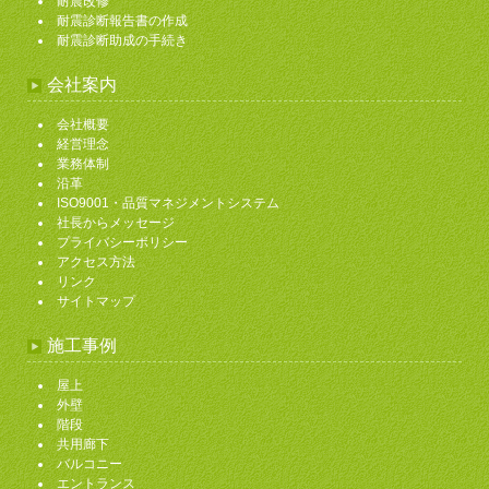
耐震改修
耐震診断報告書の作成
耐震診断助成の手続き
会社案内
会社概要
経営理念
業務体制
沿革
ISO9001・品質マネジメントシステム
社長からメッセージ
プライバシーポリシー
アクセス方法
リンク
サイトマップ
施工事例
屋上
外壁
階段
共用廊下
バルコニー
エントランス