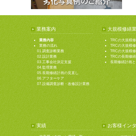
業務案内
大規模修繕
業務内容
TRCの大規模
業務の流れ
TRCの大規模
01.調査診断業務
TRCの大規模
02.設計業務
TRCの長期修
03.工事会社決定支援
長期修繕計画と
04.監理業務
05.長期修繕計画の見直し
06.アフターケア
07.設備調査診断・改修設計業務
実績
お客様イン