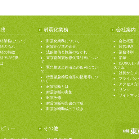
業務
耐震化業務
会社案内
修繕業務について
耐震化業務について
会社概要
修繕の流れ
耐震化促進の背景
経営理念
修繕の特徴
法的整備と施策のながれ
業務体制
繕計画の特徴
東京都耐震改修促進計画につい
沿革
て
は
ISO900
緊急輸送道路沿道の条例につい
ステム
て
社長からメ
特定緊急輸送道路の指定等につ
プライバシ
いて
アクセス方
耐震診断とは
リンク
耐震診断の実施
サイトマッ
耐震改修
耐震診断報告書の作成
耐震診断助成の手続き
タビュー
その他