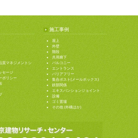
施工事例
屋上
外壁
階段
共用廊下
1・品質マネジメントシ
バルコニー
エントランス
ッセージ
バリアフリー
ーポリシー
集合ポスト(メールボックス)
法
鉄部関係
エキスパンションジョイント
プ
設備
ゴミ置場
その他 (外構ほか)