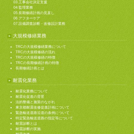
03.工事会社決定支援
04.監理業務
05.長期修繕計画の見直し
06.アフターケア
07.設備調査診断・改修設計業務
大規模修繕業務
TRCの大規模修繕業務について
TRCの大規模修繕の流れ
TRCの大規模修繕の特徴
TRCの長期修繕計画の特徴
長期修繕計画とは
耐震化業務
耐震化業務について
耐震化促進の背景
法的整備と施策のながれ
東京都耐震改修促進計画について
緊急輸送道路沿道の条例について
特定緊急輸送道路の指定等について
耐震診断とは
耐震診断の実施