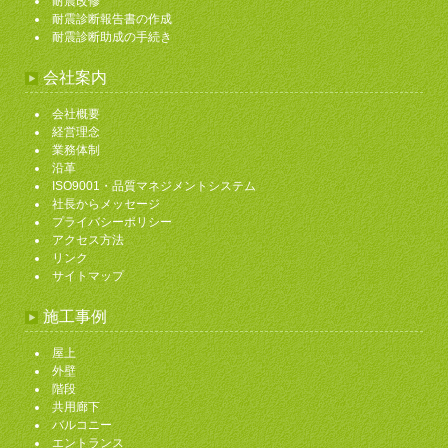
耐震改修
耐震診断報告書の作成
耐震診断助成の手続き
会社案内
会社概要
経営理念
業務体制
沿革
ISO9001・品質マネジメントシステム
社長からメッセージ
プライバシーポリシー
アクセス方法
リンク
サイトマップ
施工事例
屋上
外壁
階段
共用廊下
バルコニー
エントランス