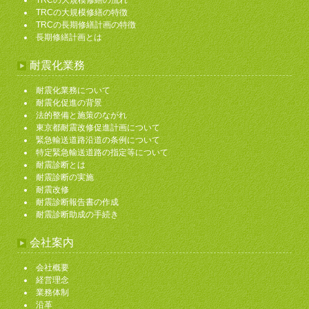
TRCの大規模修繕の特徴
TRCの長期修繕計画の特徴
長期修繕計画とは
耐震化業務
耐震化業務について
耐震化促進の背景
法的整備と施策のながれ
東京都耐震改修促進計画について
緊急輸送道路沿道の条例について
特定緊急輸送道路の指定等について
耐震診断とは
耐震診断の実施
耐震改修
耐震診断報告書の作成
耐震診断助成の手続き
会社案内
会社概要
経営理念
業務体制
沿革