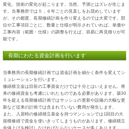
変化、技術の変化が起こります。当然、予測とはズレが生じま
す。当事務所では５，６年ごとの見直しをお奨めしています
が、その都度、長期修繕計画を作り変えるのでは大変です。部
位や工事項目ごとに、数量と仕様が明示されていれば、単価や
工事内容（範囲・仕様）の調整を行えば、容易に再見積りが可
能です。
長期にわたる資金計画を行います
当事務所の長期修繕計画では資金計画を細かく条件を変えてシ
ミュレーションを行います。
修繕積立金は目前の工事資金だけでは十分とはいえません。将
来の修繕資金も考慮にいれたものである必要があります。築30
年を超える長期修繕計画ではサッシュの更新や設備の大幅な更
新など従来の計画では含まれていない費用が発生します。
また、入居時の修繕積立基金を持つマンションでは1回目の大
規模修繕で資金を使いきってしまうものがあります。修繕積立
金値上げを検討しなければならないケースが多くあります。