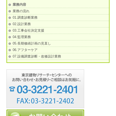
業務内容
業務の流れ
01.調査診断業務
02.設計業務
03.工事会社決定支援
04.監理業務
05.長期修繕計画の見直し
06.アフターケア
07.設備調査診断・改修設計業務