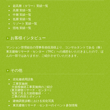
超高層（タワー）実績一覧
高層 実績一覧
中層 実績一覧
低層 実績一覧
リゾート 実績一覧
団地 実績一覧
お客様インタビュー
マンション管理組合の理事長他役員様より、コンサルタントである（株）
東京建物リサーチ・センター（TRC）への感想をいただきましたので、ほ
んの一部ではありますが、ご紹介させていただきます。
その他
劣化修繕用語集
工事実施例
大規模修繕工事実施例のご紹介
（東京建物リサーチ・センター）
写真で見る大規模修繕・・・
工事の内容とポイント
建物調査診断における劣化写真
東京建物リサーチ・センターのイベント参加情報