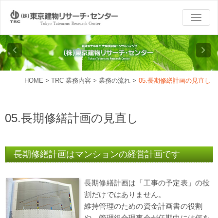
TOGG
NAVI
HOME
>
TRC 業務内容
>
業務の流れ
>
05.長期修繕計画の見直し
05.長期修繕計画の見直し
長期修繕計画はマンションの経営計画です
長期修繕計画は「工事の予定表」の役
割だけではありません。
維持管理のための資金計画書の役割
や、管理組合理事会が任期中には何を