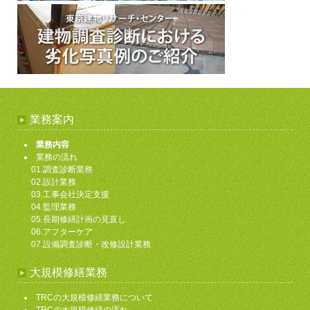
業務案内
業務内容
業務の流れ
01.調査診断業務
02.設計業務
03.工事会社決定支援
04.監理業務
05.長期修繕計画の見直し
06.アフターケア
07.設備調査診断・改修設計業務
大規模修繕業務
TRCの大規模修繕業務について
TRCの大規模修繕の流れ