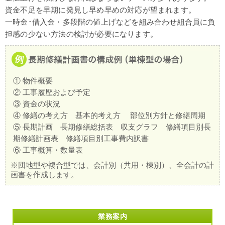
資金不足を早期に発見し早め早めの対応が望まれます。
一時金･借入金・多段階の値上げなどを組み合わせ組合員に負
担感の少ない方法の検討が必要になります。
① 物件概要
② 工事履歴および予定
③ 資金の状況
④ 修繕の考え方 基本的考え方 部位別方針と修繕周期
⑤ 長期計画 長期修繕総括表 収支グラフ 修繕項目別長
期修繕計画表 修繕項目別工事費内訳書
⑥ 工事概算・数量表
※団地型や複合型では、会計別（共用・棟別）、全会計の計
画書を作成します。
業務案内