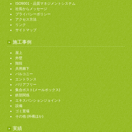
ISO9001・品質マネジメントシステム
社長からメッセージ
プライバシーポリシー
アクセス方法
リンク
サイトマップ
施工事例
屋上
外壁
階段
共用廊下
バルコニー
エントランス
バリアフリー
集合ポスト(メールボックス)
鉄部関係
エキスパンションジョイント
設備
ゴミ置場
その他 (外構ほか)
実績